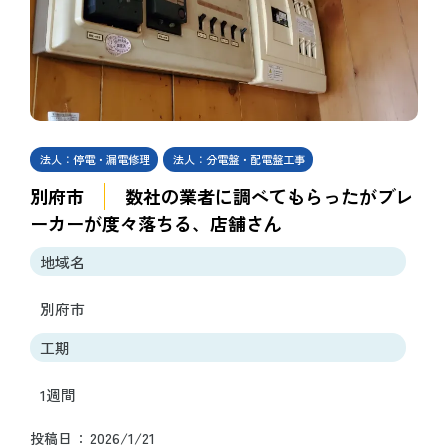
法人：停電・漏電修理
法人：分電盤・配電盤工事
別府市
数社の業者に調べてもらったがブレ
ーカーが度々落ちる、店舗さん
地域名
別府市
工期
1週間
2026/1/21
投稿日