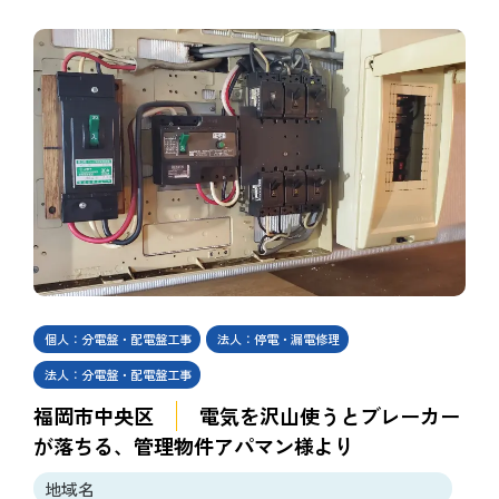
個人：分電盤・配電盤工事
法人：停電・漏電修理
法人：分電盤・配電盤工事
福岡市中央区
電気を沢山使うとブレーカー
が落ちる、管理物件アパマン様より
地域名