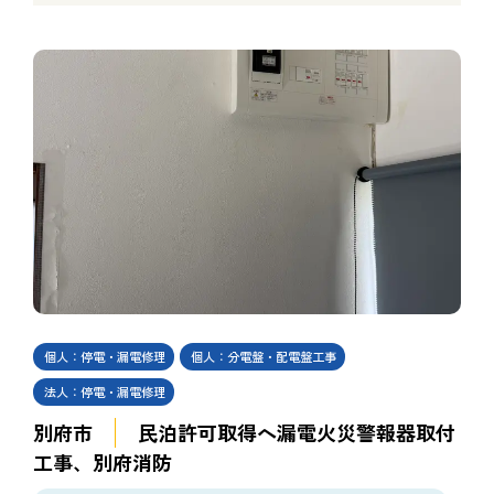
個人：停電・漏電修理
個人：分電盤・配電盤工事
法人：停電・漏電修理
別府市
民泊許可取得へ漏電火災警報器取付
工事、別府消防