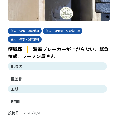
個人：停電・漏電修理
個人：分電盤・配電盤工事
法人：停電・漏電修理
糟屋郡
漏電ブレーカーが上がらない、緊急
依頼、ラーメン屋さん
地域名
糟屋郡
工期
1時間
2026/4/4
投稿日