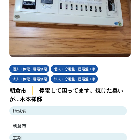
個人：停電・漏電修理
個人：分電盤・配電盤工事
法人：停電・漏電修理
法人：分電盤・配電盤工事
朝倉市
停電して困ってます。焼けた臭い
が…木本様邸
地域名
朝倉市
工期