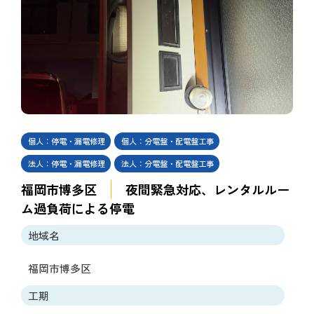
個人：停電・漏電修理
個人：分電盤・配電盤工事
法人：停電・漏電修理
法人：分電盤・配電盤工事
福岡市博多区
夜間緊急対応、レンタルルー
ム過負荷による停電
地域名
福岡市博多区
工期