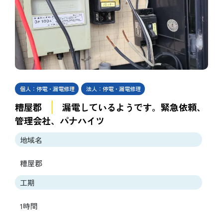
個人：停電・漏電修理
法人：停電・漏電修理
糟屋郡
漏電しているようです。緊急依頼、
管理会社、パナハイツ
地域名
糟屋郡
工期
1時間