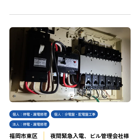
個人：停電・漏電修理
個人：分電盤・配電盤工事
法人：停電・漏電修理
福岡市東区
夜間緊急入電、ビル管理会社様