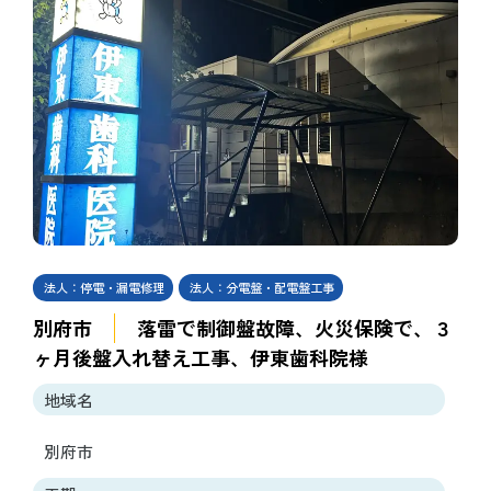
法人：停電・漏電修理
法人：分電盤・配電盤工事
別府市
落雷で制御盤故障、火災保険で、３
ヶ月後盤入れ替え工事、伊東歯科院様
地域名
別府市