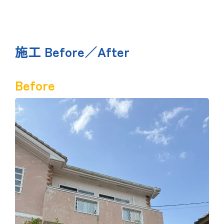
施工 Before／After
Before