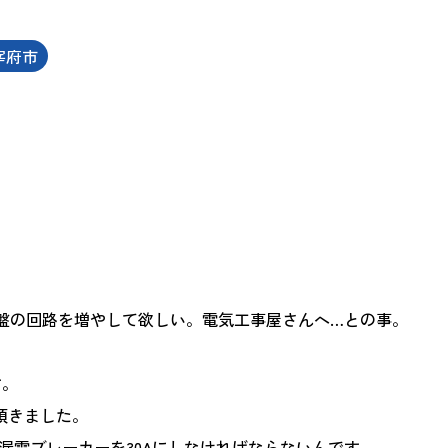
宰府市
盤の回路を増やして欲しい。電気工事屋さんへ…との事。
す。
頂きました。
、漏電ブレーカーを30Aにしなければならないんです。