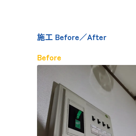
施工 Before／After
Before