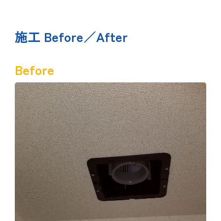
施工 Before／After
Before