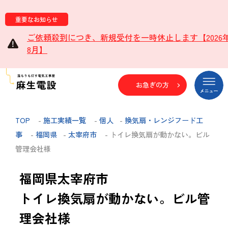
重要なお知らせ
ご依頼殺到につき、新規受付を一時休止します【2026
8月】
お急ぎの方
TOP
-
施工実績一覧
-
個人
-
換気扇・レンジフード工
事
-
福岡県
-
太宰府市
- トイレ換気扇が動かない。ビル
管理会社様
福岡県太宰府市
トイレ換気扇が動かない。ビル管
理会社様