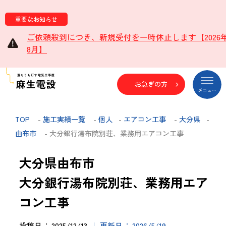
重要なお知らせ
ご依頼殺到につき、新規受付を一時休止します【2026
8月】
お急ぎの方
TOP
-
施工実績一覧
-
個人
-
エアコン工事
-
大分県
-
由布市
- 大分銀行湯布院別荘、業務用エアコン工事
大分県由布市
大分銀行湯布院別荘、業務用エア
コン工事
投稿日
2025/12/13
更新日
2026/5/19