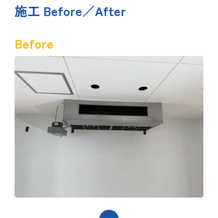
施工 Before／After
Before