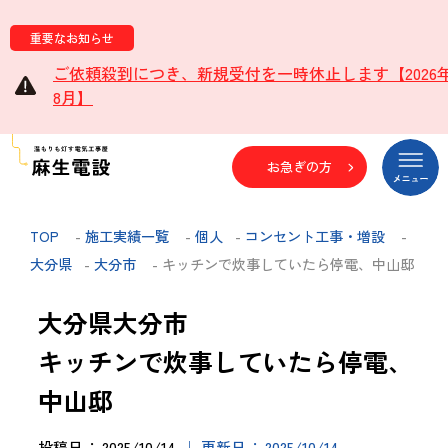
重要なお知らせ
ご依頼殺到につき、新規受付を一時休止します【2026
8月】
お急ぎの方
TOP
-
施工実績一覧
-
個人
-
コンセント工事・増設
-
大分県
-
大分市
- キッチンで炊事していたら停電、中山邸
大分県大分市
キッチンで炊事していたら停電、
中山邸
投稿日
2025/10/14
更新日
2025/10/14