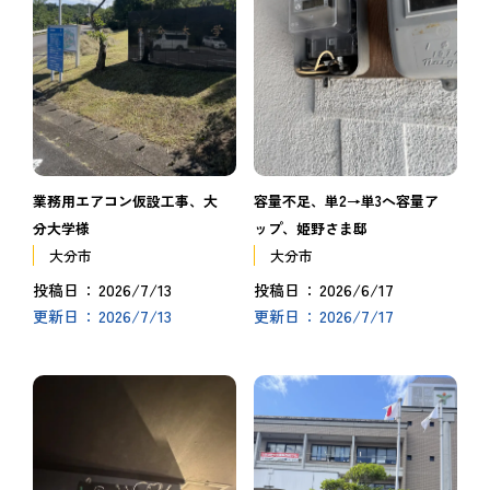
業務用エアコン仮設工事、大
容量不足、単2→単3へ容量ア
分大学様
ップ、姫野さま邸
大分市
大分市
2026/7/13
2026/6/17
投稿日
投稿日
2026/7/13
2026/7/17
更新日
更新日