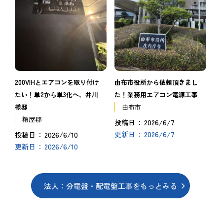
200VIHとエアコンを取り付け
由布市役所から依頼頂きまし
たい！単2から単3化へ、井川
た！業務用エアコン電源工事
様邸
由布市
糟屋郡
2026/6/7
投稿日
2026/6/7
2026/6/10
更新日
投稿日
2026/6/10
更新日
法人：分電盤・配電盤工事をもっとみる