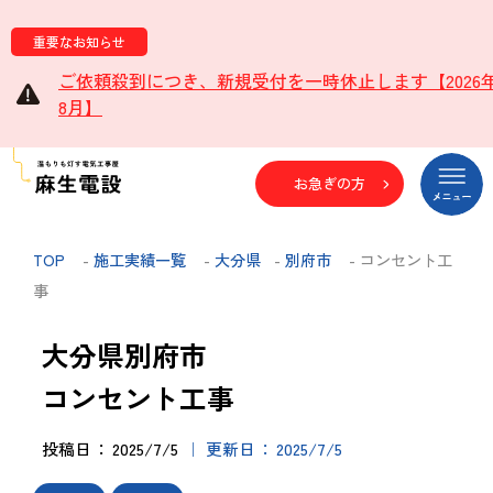
重要なお知らせ
ご依頼殺到につき、新規受付を一時休止します【2026
8月】
お急ぎの方
TOP
-
施工実績一覧
-
大分県
-
別府市
- コンセント工
事
大分県別府市
コンセント工事
投稿日
2025/7/5
更新日
2025/7/5