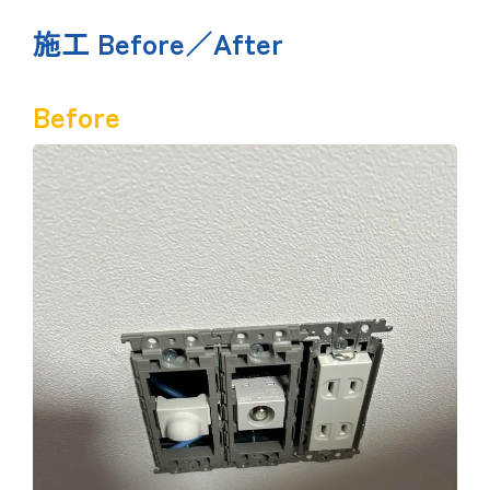
施工 Before／After
Before