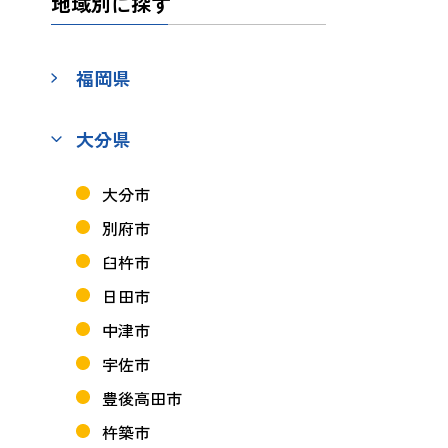
地域別に探す
福岡県
大分県
大分市
別府市
臼杵市
日田市
中津市
宇佐市
豊後高田市
杵築市