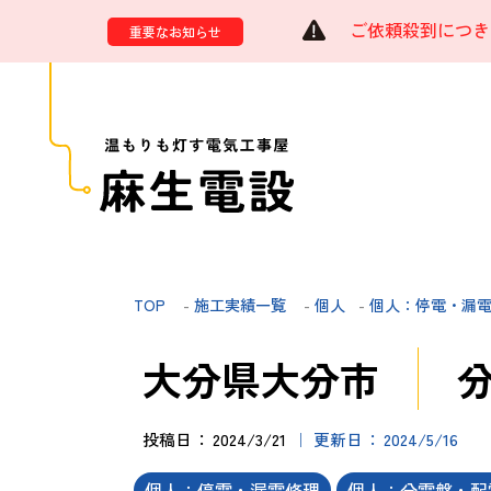
ご依頼殺到につき
重要なお知らせ
TOP
-
施工実績一覧
-
個人
-
個人：停電・漏
大分県大分市
投稿日
2024/3/21
更新日
2024/5/16
個人：停電・漏電修理
個人：分電盤・配