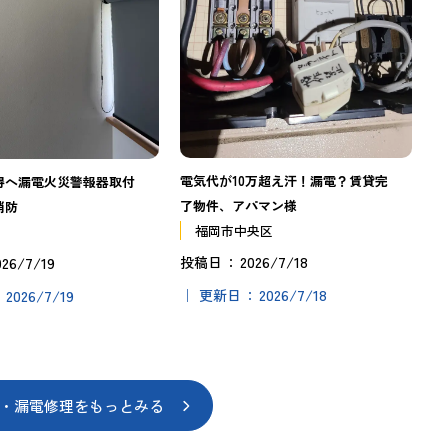
電気代が10万超え汗！漏電？賃貸完
得へ漏電火災警報器取付
了物件、アパマン様
消防
福岡市中央区
2026/7/18
026/7/19
投稿日
2026/7/18
2026/7/19
更新日
・漏電修理をもっとみる