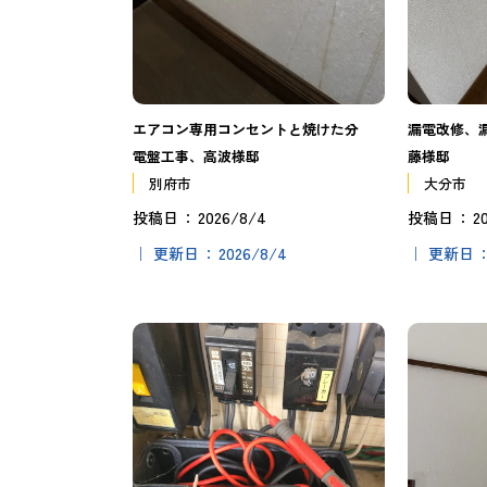
エアコン専用コンセントと焼けた分
漏電改修、
電盤工事、高波様邸
藤様邸
別府市
大分市
2026/8/4
2
投稿日
投稿日
2026/8/4
更新日
更新日