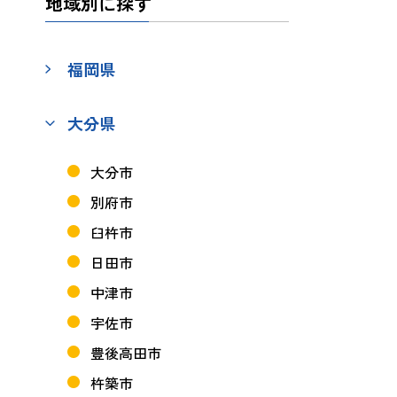
地域別に探す
福岡県
大分県
大分市
別府市
臼杵市
日田市
中津市
宇佐市
豊後高田市
杵築市