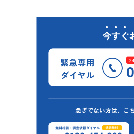
今すぐ
緊急専用
2
0
ダイヤル
急ぎでない方は、
こ