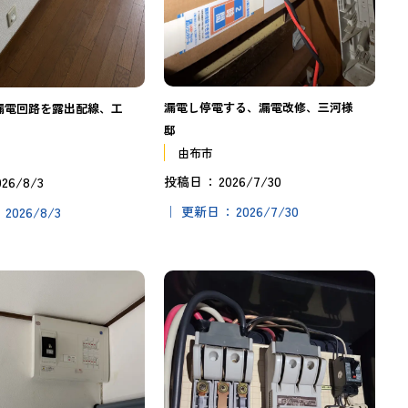
漏電し停電する、漏電改修、三河様
漏電回路を露出配線、工
邸
由布市
2026/7/30
026/8/3
投稿日
2026/7/30
2026/8/3
更新日