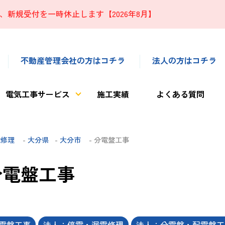
、新規受付を一時休止します【2026年8月】
不動産管理会社の方はコチラ
法人の方はコチラ
電気工事サービス
施工実績
よくある質問
電修理
-
大分県
-
大分市
- 分電盤工事
分電盤工事
電盤工事
法人：停電・漏電修理
法人：分電盤・配電盤工