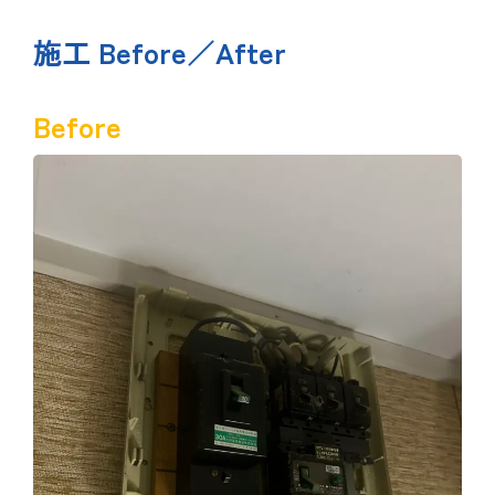
施工 Before／After
Before