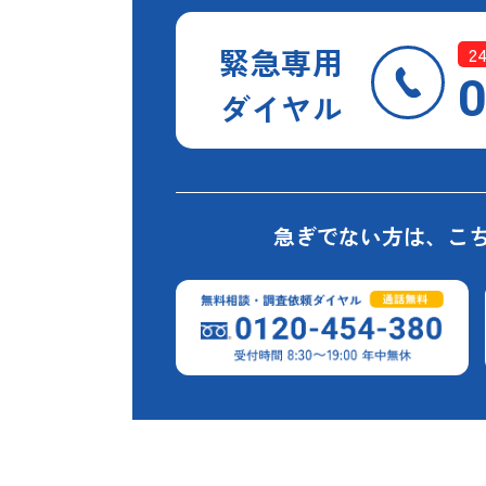
緊急専用
2
0
ダイヤル
急ぎでない方は、
こ