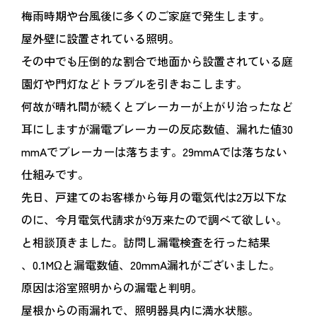
梅雨時期や台風後に多くのご家庭で発生します。
屋外壁に設置されている照明。
その中でも圧倒的な割合で地面から設置されている庭
園灯や門灯などトラブルを引きおこします。
何故が晴れ間が続くとブレーカーが上がり治ったなど
耳にしますが漏電ブレーカーの反応数値、漏れた値30
mmAでブレーカーは落ちます。29mmAでは落ちない
仕組みです。
先日、戸建てのお客様から毎月の電気代は2万以下な
のに、今月電気代請求が9万来たので調べて欲しい。
と相談頂きました。訪問し漏電検査を行った結果
、0.1MΩと漏電数値、20mmA漏れがございました。
原因は浴室照明からの漏電と判明。
屋根からの雨漏れで、照明器具内に満水状態。