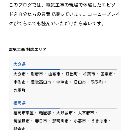
このブログでは、電気工事の現場で体験したエピソー
ドを自分たちの言葉で綴っています。コーヒーブレイ
クがてらにでも読んでいただけたら幸いです。
電気工事 対応エリア
大分県
大分市
別府市
由布市
日出町
杵築市
国東市
宇佐市
豊後高田市
中津市
日田市
玖珠町
九重町
福岡県
福岡市東区
糟屋郡
大野城市
太宰府市
筑紫野市
春日市
那珂川市
小郡市
うきは市
朝倉市